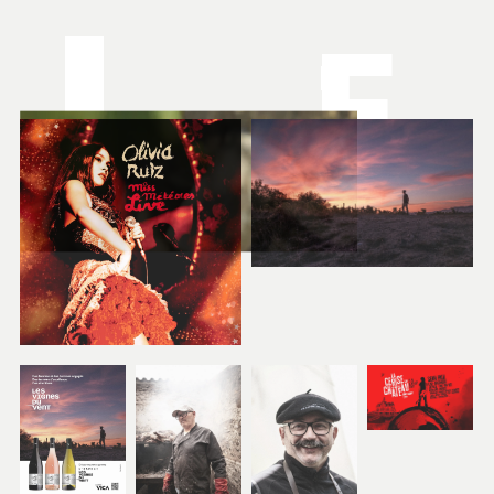
I
F
N