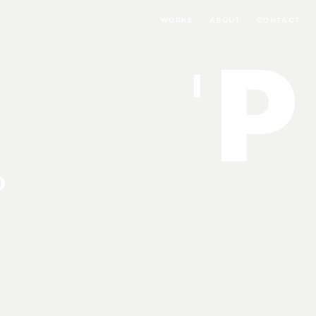
WORKS
ABOUT
CONTACT
P
I
D