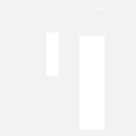
I
WORKS
I