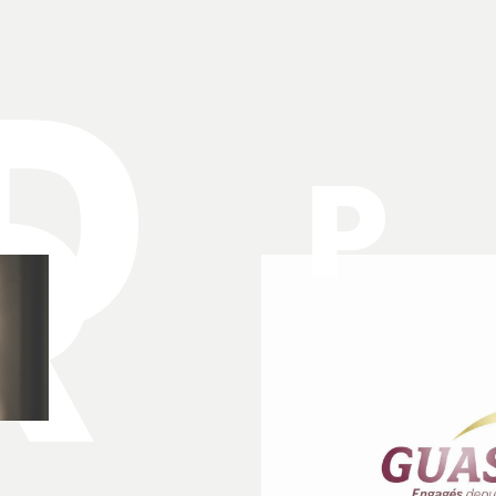
D
R
P