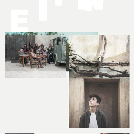
I
E
L